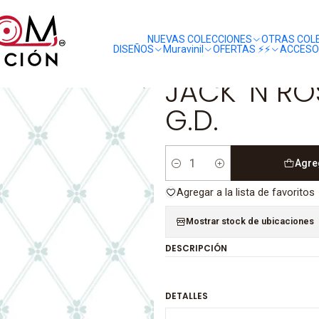
liquidaciones
saldos
ACK 'N ROSE - LL3306 (13,25cm) G.D.
NUEVAS COLECCIONES
OTRAS COL
DISEÑOS
Muravinil
OFERTAS ⚡️⚡️
ACCESO
|
JACK 'N RO
G.D.
Agre
Cantidad
Agregar a la lista de favoritos
Mostrar stock de ubicaciones
DESCRIPCIÓN
DETALLES