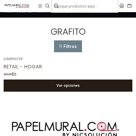
liquidaciones
saldos
Inicio
COLORES
GRAFITO
GRAFITO
Filtros
|
CARPENTER
RETAIL - HOGAR
$0
desde
Ver opciones