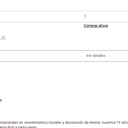
Comprar ahora
.C.
Ver detalles
nacionales en revestimientos murales y decoración de interior, nuestros 19 años
enta final a particulares.