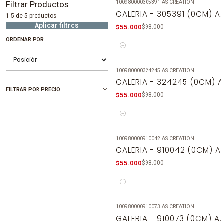
100980000305391
|
AS CREATION
Filtrar Productos
-44%
OFF
GALERIA - 305391 (0CM) A
1-5 de 5 productos
Aplicar filtros
$55.000
$98.000
ORDENAR POR
Cantidad
100980000324245
|
AS CREATION
-44%
OFF
GALERIA - 324245 (0CM) A
FILTRAR POR PRECIO
$55.000
$98.000
Cantidad
100980000910042
|
AS CREATION
-44%
OFF
GALERIA - 910042 (0CM) A
$55.000
$98.000
Cantidad
100980000910073
|
AS CREATION
-44%
OFF
GALERIA - 910073 (0CM) A