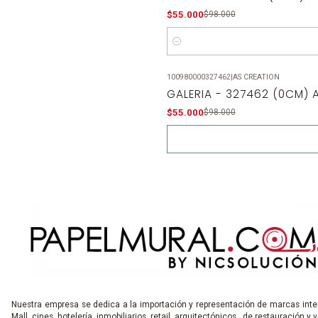
$55.000
$98.000
Cantidad
100980000327462
|
AS CREATION
-44%
OFF
GALERIA - 327462 (0CM) A
Agotado
$55.000
$98.000
Nuestra empresa se dedica a la importación y representación de marcas inter
Mall, cines, hotelería, inmobiliarios, retail, arquitectónicos, de restauración y v