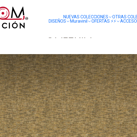
liquidaciones
saldos
NUEVAS COLECCIONES
OTRAS COL
DISEÑOS
Muravinil
OFERTAS ⚡️⚡️
ACCESO
GALERIA