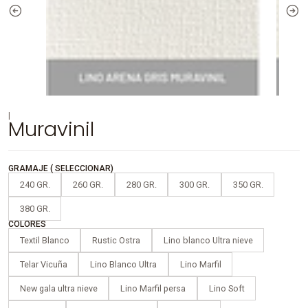
|
Muravinil
GRAMAJE ( SELECCIONAR)
240 GR.
260 GR.
280 GR.
300 GR.
350 GR.
380 GR.
COLORES
Textil Blanco
Rustic Ostra
Lino blanco Ultra nieve
Telar Vicuña
Lino Blanco Ultra
Lino Marfil
New gala ultra nieve
Lino Marfil persa
Lino Soft