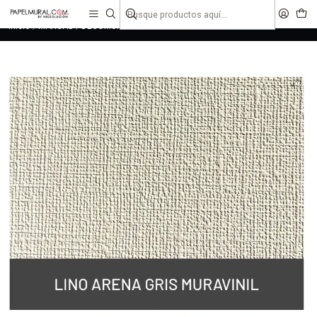
liquidaciones
saldos
Inicio
MARCAS
DECOMURAL
CONSTRUCTORA
Muravinil