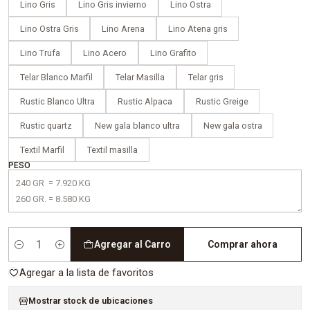
Lino Gris
Lino Gris invierno
Lino Ostra
Lino Ostra Gris
Lino Arena
Lino Atena gris
Lino Trufa
Lino Acero
Lino Grafito
Telar Blanco Marfil
Telar Masilla
Telar gris
Rustic Blanco Ultra
Rustic Alpaca
Rustic Greige
Rustic quartz
New gala blanco ultra
New gala ostra
Textil Marfil
Textil masilla
PESO
Agregar al Carro
Comprar ahora
Cantidad
Agregar a la lista de favoritos
Mostrar stock de ubicaciones