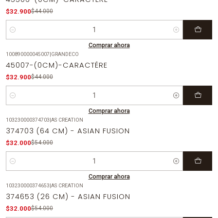
$32.900
$44.000
Cantidad
Comprar ahora
100890000045007
|
GRANDECO
-25%
OFF
45007-(0CM)-CARACTÉRE
$32.900
$44.000
Cantidad
Comprar ahora
103230000374703
|
AS CREATION
-41%
OFF
374703 (64 CM) - ASIAN FUSION
$32.000
$54.000
Cantidad
Comprar ahora
103230000374653
|
AS CREATION
-41%
OFF
374653 (26 CM) - ASIAN FUSION
$32.000
$54.000