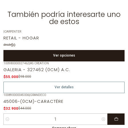
También podría interesarte uno
de estos
|
CARPENTER
RETAIL - HOGAR
$0
desde
Ver opciones
100980000327462
|
AS CREATION
-44%
OFF
GALERIA - 327462 (0CM) A.C.
Agotado
$55.000
$98.000
Ver detalles
100890000045006
|
GRANDECO
-25%
OFF
45006-(0CM)-CARACTÉRE
$32.900
$44.000
Cantidad