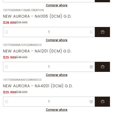
Comprar ahora
101730000NA1106
|
AS CREATION
-20%
OFF
NEW AURORA - NA1106 (0CM) G.D.
$28.000
$35.000
Cantidad
Comprar ahora
101730000NA1201
|
GRANDECO
-46%
OFF
NEW AURORA - NA1201 (0CM) G.D.
$25.900
$48.000
Cantidad
Comprar ahora
101730000NA4001
|
GRANDECO
-46%
OFF
NEW AURORA - NA4001 (0CM) G.D.
$25.900
$48.000
Cantidad
Comprar ahora