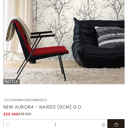
101730000NA1003
|
GRANDECO
-46%
OFF
NEW AURORA - NA1003 (0CM) G.D.
$25.900
$48.000
Cantidad