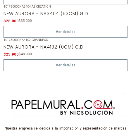
101730000NA3404
|
AS CREATION
-20%
OFF
NEW AURORA - NA3404 (53CM) G.D.
Agotado
$28.000
$35.000
Ver detalles
101730000NA4102
|
GRANDECO
-46%
OFF
NEW AURORA - NA4102 (0CM) G.D.
Agotado
$25.900
$48.000
Ver detalles
Nuestra empresa se dedica a la importación y representación de marcas