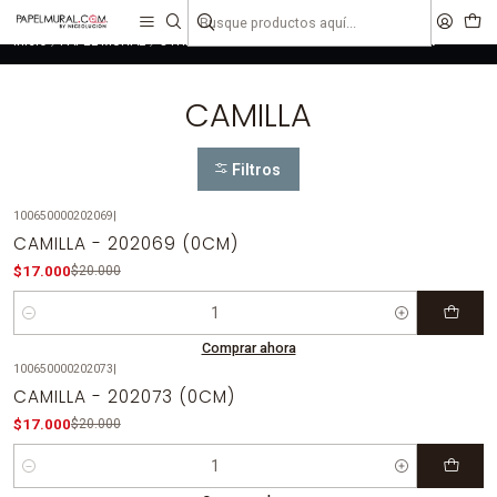
liquidaciones
saldos
Inicio
PAPEL MURAL
OTRAS COLECCIONES
CLASICO
CAMILLA
CAMILLA
Filtros
100650000202069
|
-15%
OFF
CAMILLA - 202069 (0CM)
$17.000
$20.000
Cantidad
Comprar ahora
100650000202073
|
-15%
OFF
CAMILLA - 202073 (0CM)
$17.000
$20.000
Cantidad