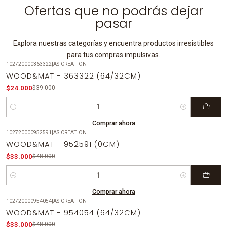
Ofertas que no podrás dejar
pasar
Explora nuestras categorías y encuentra productos irresistibles
para tus compras impulsivas.
102720000363322
|
AS CREATION
-38%
OFF
WOOD&MAT - 363322 (64/32CM)
$24.000
$39.000
Cantidad
Comprar ahora
102720000952591
|
AS CREATION
-31%
OFF
WOOD&MAT - 952591 (0CM)
$33.000
$48.000
Cantidad
Comprar ahora
102720000954054
|
AS CREATION
-31%
OFF
WOOD&MAT - 954054 (64/32CM)
$33.000
$48.000