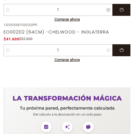
Cantidad
Comprar ahora
10203000EO00202
|
PPS
-20%
OFF
EO00202 (64CM) -CHELWOOD - INGLATERRA
$41.600
$52.000
Cantidad
Comprar ahora