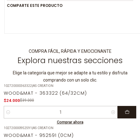
COMPARTE ESTE PRODUCTO
COMPRA FÁCIL, RÁPIDA Y EMOCIONANTE
Explora nuestras secciones
Elige la categoría que mejor se adapte a tu estilo y disfruta
comprando con un solo clic.
102720000363322
|
AS CREATION
-38%
OFF
WOOD&MAT - 363322 (64/32CM)
$24.000
$39.000
Cantidad
Comprar ahora
102720000952591
|
AS CREATION
-31%
OFF
WOOD&MAT - 952591 (0CM)