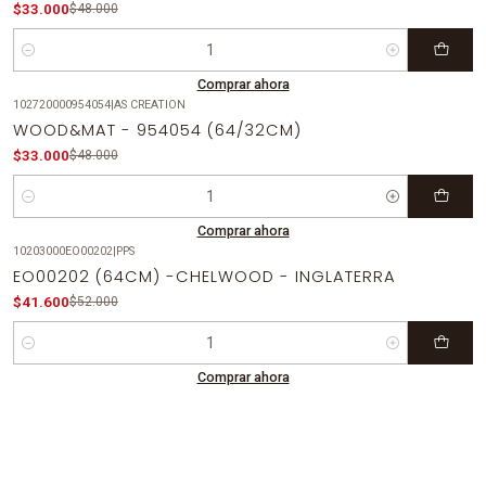
$33.000
$48.000
Cantidad
Comprar ahora
102720000954054
|
AS CREATION
-31%
OFF
WOOD&MAT - 954054 (64/32CM)
$33.000
$48.000
Cantidad
Comprar ahora
10203000EO00202
|
PPS
-20%
OFF
EO00202 (64CM) -CHELWOOD - INGLATERRA
$41.600
$52.000
Cantidad
Comprar ahora