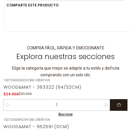
COMPARTE ESTE PRODUCTO
COMPRA FÁCIL, RÁPIDA Y EMOCIONANTE
Explora nuestras secciones
Elige la categoría que mejor se adapte a tu estilo y disfruta
comprando con un solo clic.
102720000363322
|
AS CREATION
-38%
OFF
WOOD&MAT - 363322 (64/32CM)
$24.000
$39.000
Quantity
Buy now
102720000952591
|
AS CREATION
-31%
OFF
WOOD&MAT - 952591 (0CM)