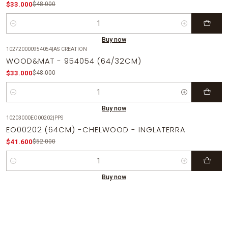
$33.000
$48.000
Quantity
Buy now
102720000954054
|
AS CREATION
-31%
OFF
WOOD&MAT - 954054 (64/32CM)
$33.000
$48.000
Quantity
Buy now
10203000EO00202
|
PPS
-20%
OFF
EO00202 (64CM) -CHELWOOD - INGLATERRA
$41.600
$52.000
Quantity
Buy now