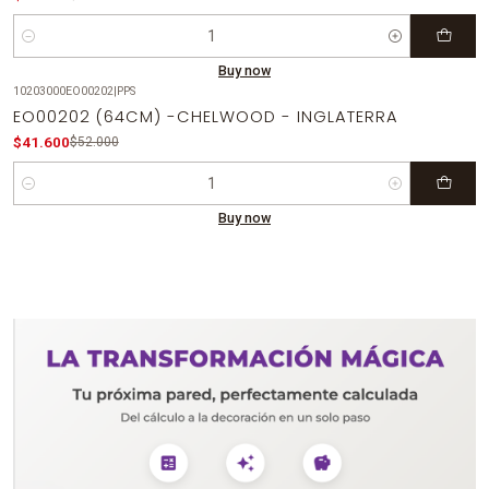
Quantity
Buy now
10203000EO00202
|
PPS
-20%
OFF
EO00202 (64CM) -CHELWOOD - INGLATERRA
$41.600
$52.000
Quantity
Buy now