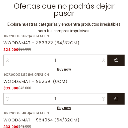
Ofertas que no podrás dejar
pasar
Explora nuestras categorías y encuentra productos irresistibles
para tus compras impulsivas.
102720000363322
|
AS CREATION
-38%
OFF
WOOD&MAT - 363322 (64/32CM)
$24.000
$39.000
Quantity
Buy now
102720000952591
|
AS CREATION
-31%
OFF
WOOD&MAT - 952591 (0CM)
$33.000
$48.000
Quantity
Buy now
102720000954054
|
AS CREATION
-31%
OFF
WOOD&MAT - 954054 (64/32CM)
$33.000
$48.000