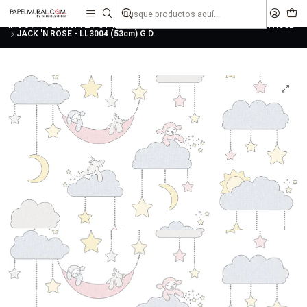
liquidaciones
saldos
Inicio
PAPEL MURAL
OTRAS COLECCIONES
INFANTILES
JACK 'N ROSE
JACK 'N ROSE - LL3004 (53cm) G.D.