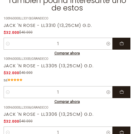
También podría interesarte uno
de estos
100960000LL3310
|
GRANDECO
-20%
OFF
JACK 'N ROSE - LL3310 (13,25CM) G.D.
$32.000
$40.000
Cantidad
Comprar ahora
100960000LL3305
|
GRANDECO
-20%
OFF
JACK 'N ROSE - LL3305 (13,25CM) G.D.
$32.000
$40.000
5.0
Cantidad
Comprar ahora
100960000LL3306
|
GRANDECO
-20%
OFF
JACK 'N ROSE - LL3306 (13,25CM) G.D.
$32.000
$40.000