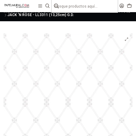
liquidaciones
saldos
Inicio
PAPEL MURAL
OTRAS COLECCIONES
INFANTILES
JACK 'N ROSE
JACK 'N ROSE - LL3311 (13,25cm) G.D.