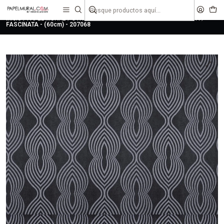
liquidaciones
saldos
Inicio
PAPEL MURAL
OTRAS COLECCIONES
CLASICO
FASCINATA
FASCINATA - (60cm) - 207068