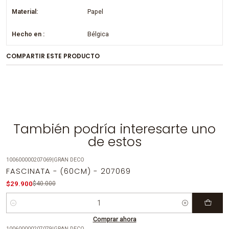
Material:
Papel
Hecho en :
Bélgica
COMPARTIR ESTE PRODUCTO
También podría interesarte uno
de estos
100600000207069
|
GRAN DECO
-25%
OFF
FASCINATA - (60CM) - 207069
$29.900
$40.000
Cantidad
Comprar ahora
100600000207079
|
GRAN DECO