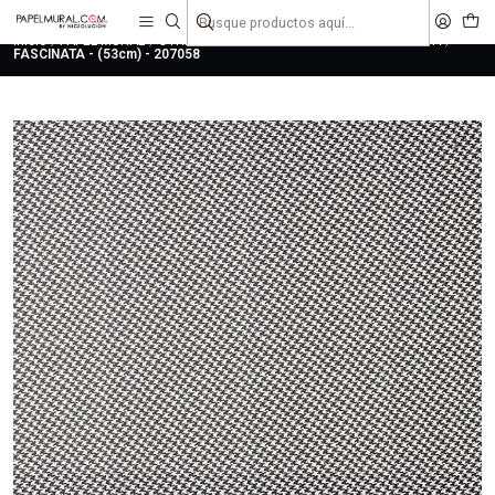
liquidaciones
saldos
Inicio
PAPEL MURAL
OTRAS COLECCIONES
CLASICO
FASCINATA
FASCINATA - (53cm) - 207058