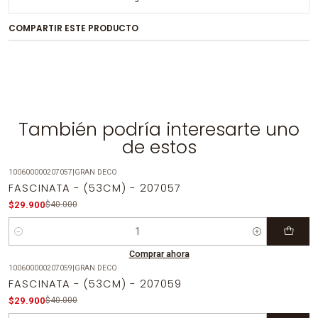
COMPARTIR ESTE PRODUCTO
También podría interesarte uno
de estos
100600000207057
|
GRAN DECO
-25%
OFF
FASCINATA - (53CM) - 207057
$29.900
$40.000
Cantidad
Comprar ahora
100600000207059
|
GRAN DECO
-25%
OFF
FASCINATA - (53CM) - 207059
$29.900
$40.000