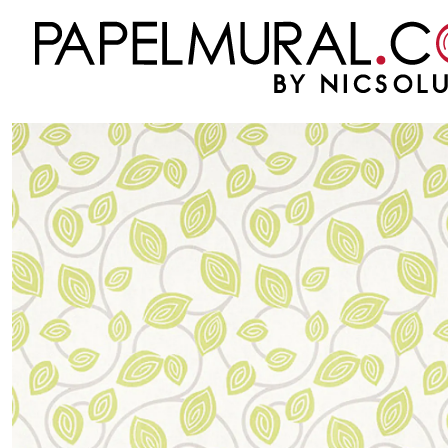
Inicio
PAPEL MURAL
OTRAS COLECCIONES
CLASICO
FASCINATA
FASCI