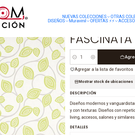
liquidaciones
saldos
NATA - (53cm) - 207024
NUEVAS COLECCIONES
OTRAS COL
DISEÑOS
Muravinil
OFERTAS ⚡️⚡️
ACCESO
|
FASCINATA 
Agre
Cantidad
Agregar a la lista de favoritos
Mostrar stock de ubicaciones
DESCRIPCIÓN
Diseños modernos y vanguardistas
y con texturas. Diseños con repet
living, accesos, salones y similar
DETALLES