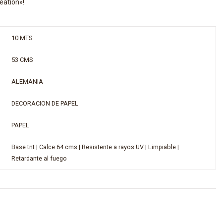
eation»!
10 MTS
53 CMS
ALEMANIA
DECORACION DE PAPEL
PAPEL
Base tnt | Calce 64 cms | Resistente a rayos UV | Limpiable |
Retardante al fuego