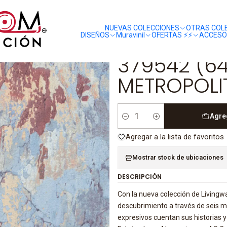
liquidaciones
saldos
379542 (64/32CM)-METROPOLITAN STORIES 2
NUEVAS COLECCIONES
OTRAS COL
DISEÑOS
Muravinil
OFERTAS ⚡️⚡️
ACCESO
|
379542 (6
METROPOLIT
Agre
Cantidad
Agregar a la lista de favoritos
Mostrar stock de ubicaciones
DESCRIPCIÓN
Con la nueva colección de Livingw
descubrimiento a través de seis m
expresivos cuentan sus historias y 