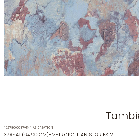
Tambié
102780000379541
|
AS CREATION
-14%
OFF
379541 (64/32CM)-METROPOLITAN STORIES 2