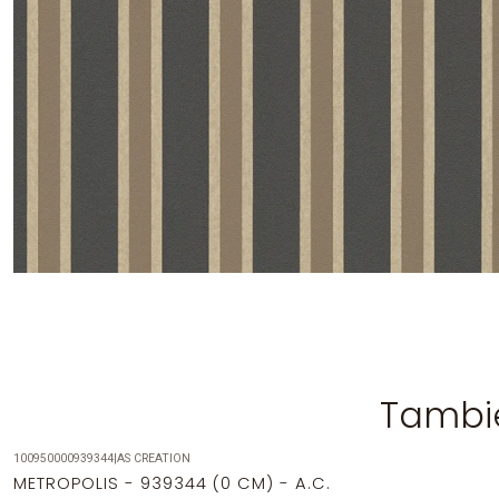
Tambié
100950000939344
|
AS CREATION
-25%
OFF
METROPOLIS - 939344 (0 CM) - A.C.