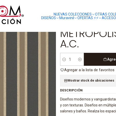
liquidaciones
saldos
OPOLIS - 939345 (0 cm) - A.C.
NUEVAS COLECCIONES
OTRAS COL
DISEÑOS
Muravinil
OFERTAS ⚡️⚡️
ACCESO
|
METROPOLIS
A.C.
Agre
Cantidad
Agregar a la lista de favoritos
Mostrar stock de ubicaciones
DESCRIPCIÓN
Diseños modernos y vanguardistas
y con texturas. Diseños en múltipl
salones y baños. Realza los espac