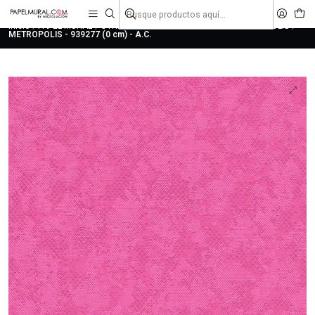
liquidaciones
saldos
Inicio
PAPEL MURAL
OTRAS COLECCIONES
URBANO
METROPOLIS
METROPOLIS - 939277 (0 cm) - A.C.