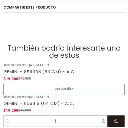
COMPARTIR ESTE PRODUCTO
También podría interesarte uno
de estos
100710000859358
|
AS CREATION
-53%
OFF
GEMINI - 859358 (53 CM) - A.C.
Agotado
$19.000
$40.000
Ver detalles
100710000859419
|
AS CREATION
-53%
OFF
GEMINI - 859419 (64 CM) - A.C.
$19.000
$40.000
Cantidad