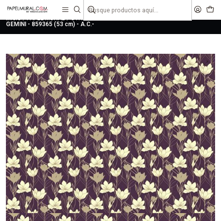
liquidaciones
saldos
Inicio
PAPEL MURAL
OTRAS COLECCIONES
CLASICO
GEMINI
GEMINI - 859365 (53 cm) - A.C.-