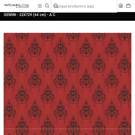
liquidaciones
saldos
Inicio
PAPEL MURAL
OTRAS COLECCIONES
CLASICO
GEMINI
GEMINI - 224729 (64 cm) - A.C.