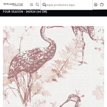
liquidaciones
saldos
Inicio
PAPEL MURAL
OTRAS COLECCIONES
CLASICO
FOUR SEASON
FOUR SEASON - 360924 (64 CM)