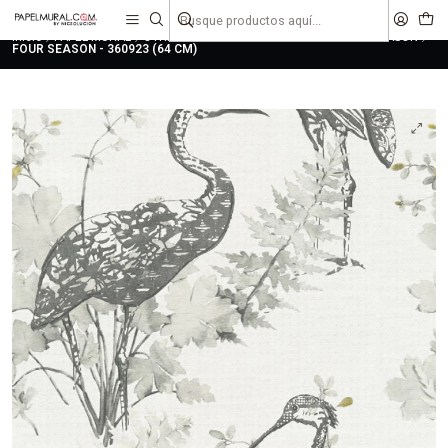
liquidaciones
saldos
Inicio
PAPEL MURAL
OTRAS COLECCIONES
CLASICO
FOUR SEASON
FOUR SEASON - 360923 (64 CM)