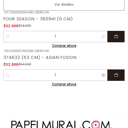
Ver detalles
101130000360941
|
AS CREATION
-41%
OFF
FOUR SEASON - 360941 (0 CM)
$32.000
$54.000
Cantidad
Comprar ahora
103230000374632
|
AS CREATION
-41%
OFF
374632 (53 CM) - ASIAN FUSION
$32.000
$54.000
Cantidad
Comprar ahora