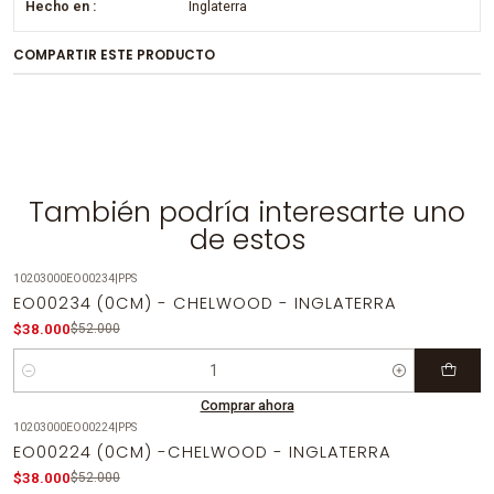
Hecho en :
Inglaterra
COMPARTIR ESTE PRODUCTO
También podría interesarte uno
de estos
10203000EO00234
|
PPS
-27%
OFF
EO00234 (0CM) - CHELWOOD - INGLATERRA
$38.000
$52.000
Cantidad
Comprar ahora
10203000EO00224
|
PPS
-27%
OFF
EO00224 (0CM) -CHELWOOD - INGLATERRA
$38.000
$52.000