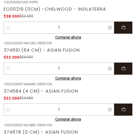
10203000EO00219
|
PPS
-27%
OFF
EO00219 (0CM) -CHELWOOD - INGLATERRA
$38.000
$52.000
Cantidad
Comprar ahora
103230000374691
|
AS CREATION
-41%
OFF
374691 (64 CM) - ASIAN FUSION
$32.000
$54.000
Cantidad
Comprar ahora
103230000374684
|
AS CREATION
-41%
OFF
374684 (4 CM) - ASIAN FUSION
$32.000
$54.000
Cantidad
Comprar ahora
103230000374678
|
AS CREATION
-41%
OFF
374678 (0 CM) - ASIAN FUSION