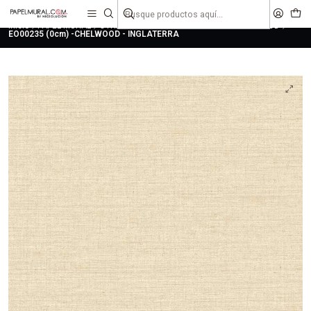
liquidaciones
saldos
Inicio
PAPEL MURAL
OTRAS COLECCIONES
CLASICO
CHELWOOD
EO00235 (0cm) -CHELWOOD - INGLATERRA