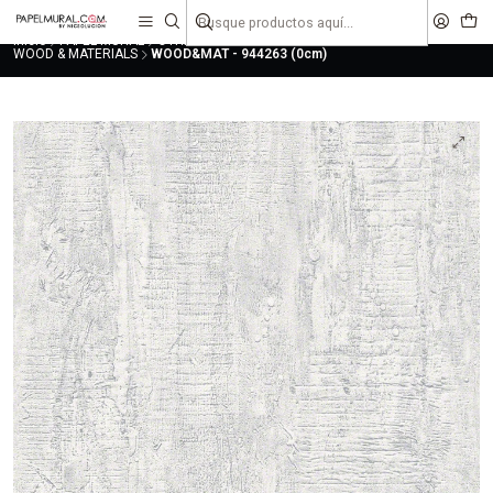
liquidaciones
saldos
Inicio
PAPEL MURAL
OTRAS COLECCIONES
MODERNO
WOOD & MATERIALS
WOOD&MAT - 944263 (0cm)