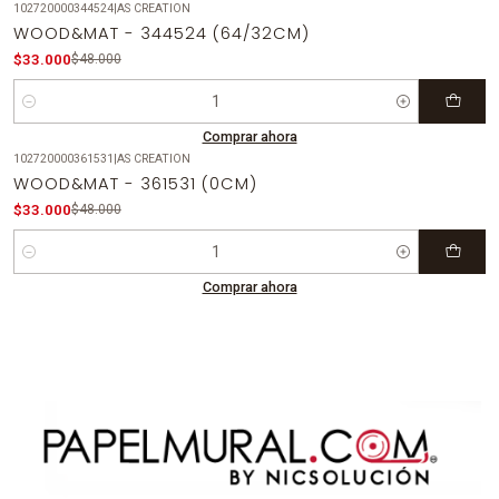
102720000344524
|
AS CREATION
-31%
OFF
WOOD&MAT - 344524 (64/32CM)
$33.000
$48.000
Cantidad
Comprar ahora
102720000361531
|
AS CREATION
-31%
OFF
WOOD&MAT - 361531 (0CM)
$33.000
$48.000
Cantidad
Comprar ahora