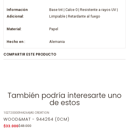
Información
Base tnt | Calce 0 | Resistente a rayos UV |
Adicional:
Limpiable | Retardante al fuego
Material:
Papel
Hecho en :
Alemania
COMPARTIR ESTE PRODUCTO
También podría interesarte uno
de estos
102720000944264
|
AS CREATION
-31%
OFF
WOOD&MAT - 944264 (0CM)
Agotado
$33.000
$48.000