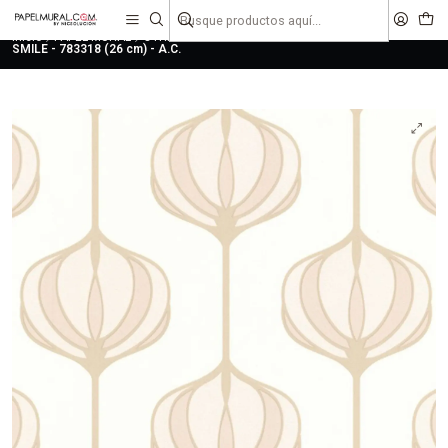
liquidaciones
saldos
Inicio
PAPEL MURAL
OTRAS COLECCIONES
MODERNO
SMILE
SMILE - 783318 (26 cm) - A.C.