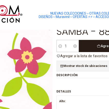
liquidaciones
saldos
 883216 (64 cm) - A.C.
NUEVAS COLECCIONES
OTRAS COL
DISEÑOS
Muravinil
OFERTAS ⚡️⚡️
ACCESO
|
SAMBA - 88
Agre
Cantidad
Agregar a la lista de favoritos
Mostrar stock de ubicaciones
DESCRIPCIÓN
DETALLES
Alto: