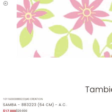
Tambié
101160000883223
|
AS CREATION
-15%
OFF
SAMBA - 883223 (64 CM) - A.C.
$17.000
$20.000