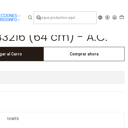
ECCIONES
RIOS
INFO
3216 (64 cm) - A.C.
gar al Carro
Comprar ahora
10 MTS