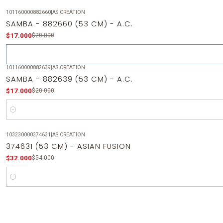
101160000882660
|
AS CREATION
-15%
OFF
SAMBA - 882660 (53 CM) - A.C.
Agotado
$17.000
$20.000
101160000882639
|
AS CREATION
-15%
OFF
SAMBA - 882639 (53 CM) - A.C.
$17.000
$20.000
Cantidad
103230000374631
|
AS CREATION
-41%
OFF
374631 (53 CM) - ASIAN FUSION
$32.000
$54.000
Cantidad