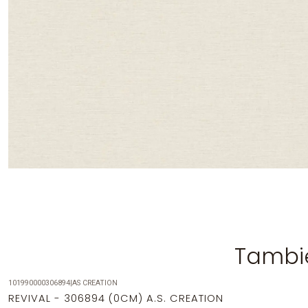
Tambié
101990000306894
|
AS CREATION
-40%
OFF
REVIVAL - 306894 (0CM) A.S. CREATION