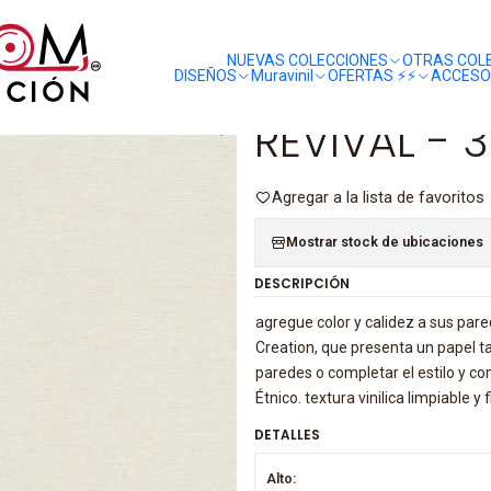
liquidaciones
saldos
L - 306881 (0cm) A.s.
NUEVAS COLECCIONES
OTRAS COL
DISEÑOS
Muravinil
OFERTAS ⚡️⚡️
ACCESO
|
REVIVAL - 
Agregar a la lista de favoritos
Mostrar stock de ubicaciones
DESCRIPCIÓN
agregue color y calidez a sus par
Creation, que presenta un papel tap
paredes o completar el estilo y co
Étnico. textura vinilica limpiable y 
DETALLES
Alto: