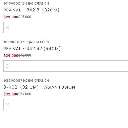
101990000342181
|
AS CREATION
-40%
OFF
REVIVAL - 342181 (32CM)
$29.000
$48.000
Cantidad
101990000342192
|
AS CREATION
-40%
OFF
REVIVAL - 342192 (54CM)
$29.000
$48.000
Cantidad
103230000374621
|
AS CREATION
-41%
OFF
374621 (32 CM) - ASIAN FUSION
$32.000
$54.000
Cantidad