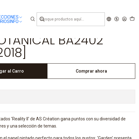
ECCIONES
RIOS
INFO
BOTANICAL BA2402
2018]
gar al Carro
Comprar ahora
ados 'Reality II' de AS Création gana puntos con su diversidad de
res y una selección de temas.
 el papel pintado perfecto para todos los gustos: 'Garden' presenta