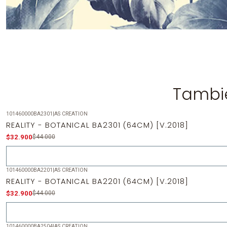
Tambié
101460000BA2301
|
AS CREATION
-25%
OFF
REALITY - BOTANICAL BA2301 (64CM) [V.2018]
Agotado
$32.900
$44.000
101460000BA2201
|
AS CREATION
-25%
OFF
REALITY - BOTANICAL BA2201 (64CM) [V.2018]
Agotado
$32.900
$44.000
101460000BA2504
|
AS CREATION