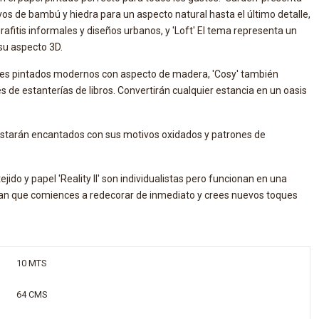
os de bambú y hiedra para un aspecto natural hasta el último detalle,
fitis informales y diseños urbanos, y 'Loft' El tema representa un
su aspecto 3D.
es pintados modernos con aspecto de madera, 'Cosy' también
de estanterías de libros. Convertirán cualquier estancia en un oasis
' estarán encantados con sus motivos oxidados y patrones de
ejido y papel 'Reality II' son individualistas pero funcionan en una
gan que comiences a redecorar de inmediato y crees nuevos toques
10 MTS
64 CMS