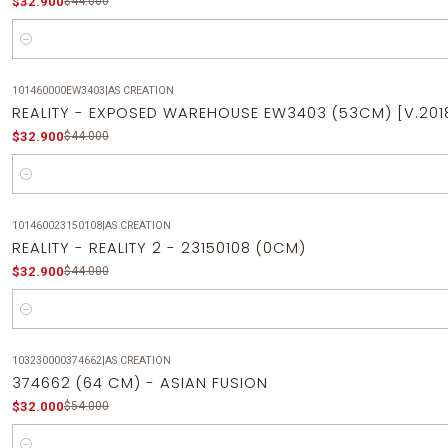
$32.900
$44.000
Cantidad
101460000EW3403
|
AS CREATION
-25%
OFF
REALITY - EXPOSED WAREHOUSE EW3403 (53CM) [V.201
$32.900
$44.000
Cantidad
101460023150108
|
AS CREATION
-25%
OFF
REALITY - REALITY 2 - 23150108 (0CM)
$32.900
$44.000
Cantidad
103230000374662
|
AS CREATION
-41%
OFF
374662 (64 CM) - ASIAN FUSION
$32.000
$54.000