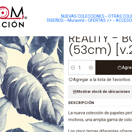
liquidaciones
saldos
Y - BOTANICAL BA2402 (53cm) [v.2018]
NUEVAS COLECCIONES
OTRAS COL
DISEÑOS
Muravinil
OFERTAS ⚡️⚡️
ACCESO
|
REALITY - 
(53cm) [v.
Agre
Cantidad
Agregar a la lista de favoritos
Mostrar stock de ubicaciones
DESCRIPCIÓN
La nueva colección de papeles pint
motivos, una amplia gama de colo
Los cinco temas diferentes ofrecen