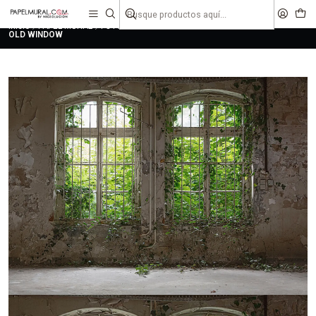
liquidaciones
saldos
Inicio
PAPEL MURAL
FOTOMURALES
ILLUSION - DESIGNWALLS
OLD WINDOW