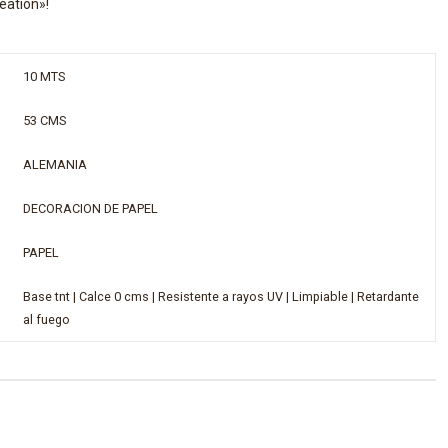
eation»!
10 MTS
53 CMS
ALEMANIA
DECORACION DE PAPEL
PAPEL
Base tnt | Calce 0 cms | Resistente a rayos UV | Limpiable | Retardante
al fuego