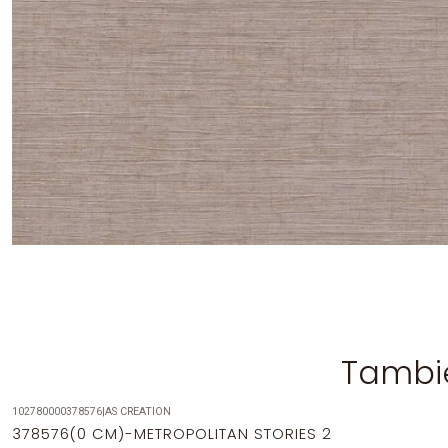
Tambié
102780000378576
|
AS CREATION
-14%
OFF
378576(0 CM)-METROPOLITAN STORIES 2