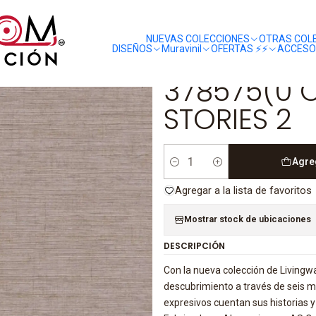
liquidaciones
saldos
378575(0 CM)-METROPOLITAN STORIES 2
NUEVAS COLECCIONES
OTRAS COL
DISEÑOS
Muravinil
OFERTAS ⚡️⚡️
ACCESO
|
378575(0 
STORIES 2
Agre
Cantidad
Agregar a la lista de favoritos
Mostrar stock de ubicaciones
DESCRIPCIÓN
Con la nueva colección de Livingw
descubrimiento a través de seis m
expresivos cuentan sus historias y 