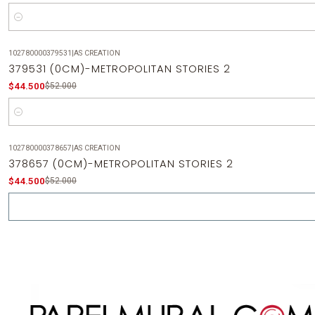
Cantidad
102780000379531
|
AS CREATION
-14%
OFF
379531 (0CM)-METROPOLITAN STORIES 2
$44.500
$52.000
Cantidad
102780000378657
|
AS CREATION
-14%
OFF
378657 (0CM)-METROPOLITAN STORIES 2
Agotado
$44.500
$52.000