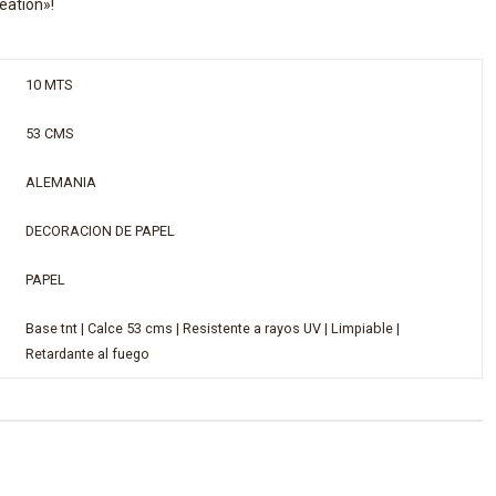
eation»!
10 MTS
53 CMS
ALEMANIA
DECORACION DE PAPEL
PAPEL
Base tnt | Calce 53 cms | Resistente a rayos UV | Limpiable |
Retardante al fuego