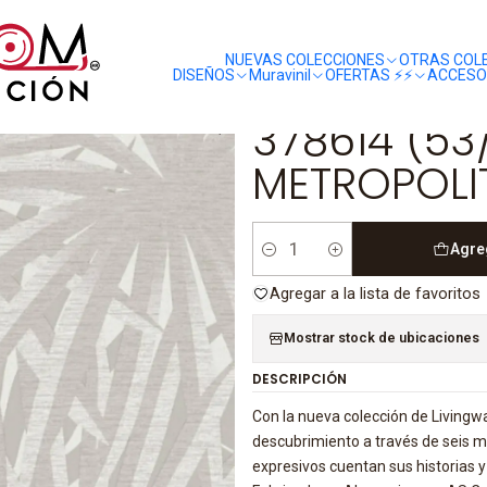
liquidaciones
saldos
378614 (53/26CM)-METROPOLITAN STORIES 2
NUEVAS COLECCIONES
OTRAS COL
DISEÑOS
Muravinil
OFERTAS ⚡️⚡️
ACCESO
|
378614 (5
METROPOLIT
Agre
Cantidad
Agregar a la lista de favoritos
Mostrar stock de ubicaciones
DESCRIPCIÓN
Con la nueva colección de Livingw
descubrimiento a través de seis m
expresivos cuentan sus historias y 