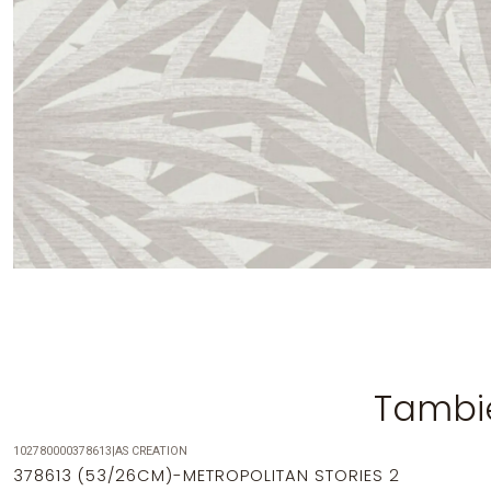
Tambié
102780000378613
|
AS CREATION
-14%
OFF
378613 (53/26CM)-METROPOLITAN STORIES 2