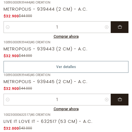
100950000939444
|
AS CREATION
-25%
OFF
METROPOLIS - 939444 (2 CM) - A.C.
$32.900
$44.000
Cantidad
Comprar ahora
100950000939443
|
AS CREATION
-25%
OFF
METROPOLIS - 939443 (2 CM) - A.C.
Agotado
$32.900
$44.000
Ver detalles
100950000939445
|
AS CREATION
-25%
OFF
METROPOLIS - 939445 (2 CM) - A.C.
$32.900
$44.000
Cantidad
Comprar ahora
100230000632517
|
AS CREATION
-26%
OFF
LIVE IT LOVE IT - 632517 (53 CM) - A.C.
$32.000
$43.000