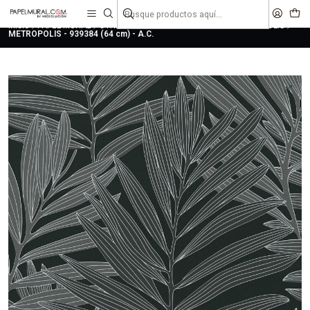
liquidaciones
saldos
Inicio
PAPEL MURAL
OTRAS COLECCIONES
URBANO
METROPOLIS
METROPOLIS - 939384 (64 cm) - A.C.