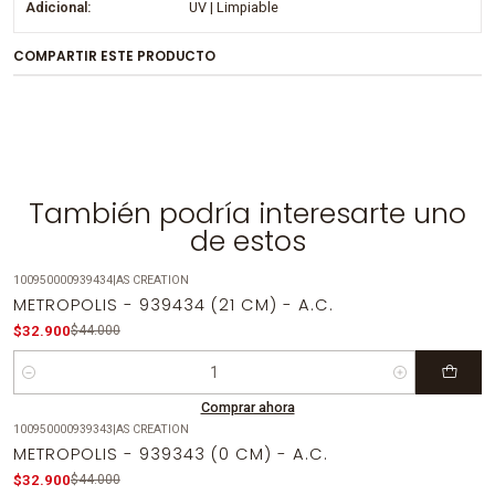
Adicional:
UV | Limpiable
COMPARTIR ESTE PRODUCTO
También podría interesarte uno
de estos
100950000939434
|
AS CREATION
-25%
OFF
METROPOLIS - 939434 (21 CM) - A.C.
$32.900
$44.000
Cantidad
Comprar ahora
100950000939343
|
AS CREATION
-25%
OFF
METROPOLIS - 939343 (0 CM) - A.C.
Agotado
$32.900
$44.000