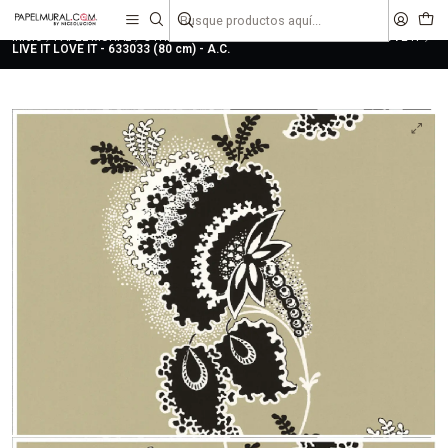
liquidaciones
saldos
Inicio
PAPEL MURAL
OTRAS COLECCIONES
URBANO
LIVE IT LOVE IT
LIVE IT LOVE IT - 633033 (80 cm) - A.C.