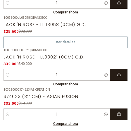
Cantidad
Comprar ahora
10096000LL03058
|
GRANDECO
-20%
OFF
JACK 'N ROSE - LL03058 (0CM) G.D.
Agotado
$25.600
$32.000
Ver detalles
10096000LL03021
|
GRANDECO
-20%
OFF
JACK 'N ROSE - LL03021 (0CM) G.D.
$32.000
$40.000
Cantidad
Comprar ahora
103230000374623
|
AS CREATION
-41%
OFF
374623 (32 CM) - ASIAN FUSION
$32.000
$54.000
Cantidad
Comprar ahora