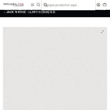
liquidaciones
saldos
Inicio
PAPEL MURAL
OTRAS COLECCIONES
INFANTILES
JACK 'N ROSE
JACK 'N ROSE - LL09113 (0cm) G.D.