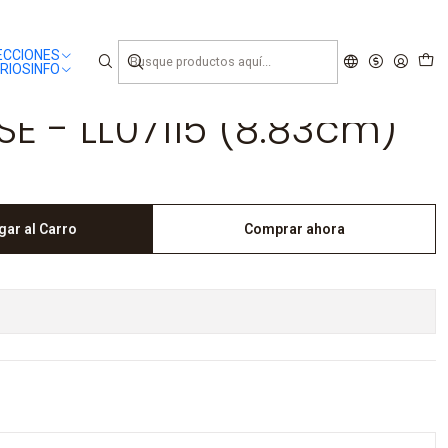
ECCIONES
RIOS
INFO
SE - LL07115 (8.83cm)
gar al Carro
Comprar ahora