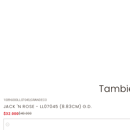
Tambié
10096000LL07045
|
GRANDECO
-20%
OFF
JACK 'N ROSE - LL07045 (8.83CM) G.D.
$32.000
$40.000
Cantidad