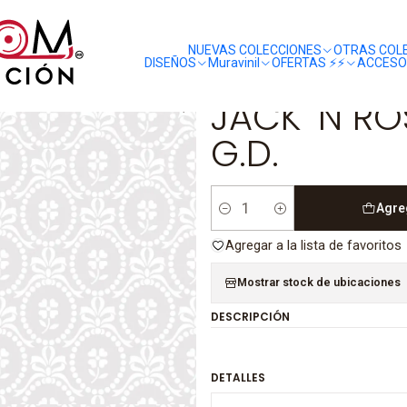
liquidaciones
saldos
ACK 'N ROSE - LL07115 (8.83cm) G.D.
NUEVAS COLECCIONES
OTRAS COL
DISEÑOS
Muravinil
OFERTAS ⚡️⚡️
ACCESO
|
JACK 'N RO
G.D.
Agre
Cantidad
Agregar a la lista de favoritos
Mostrar stock de ubicaciones
DESCRIPCIÓN
DETALLES