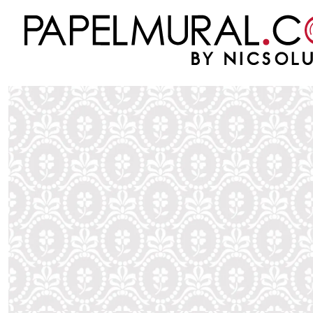
Inicio
PAPEL MURAL
OTRAS COLECCIONES
INFANTILES
JACK 'N ROSE
J