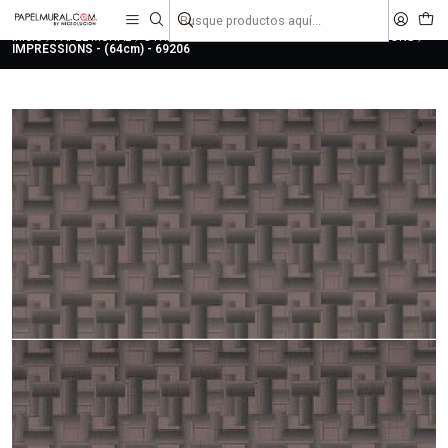
liquidaciones
saldos
Inicio
PAPEL MURAL
OTRAS COLECCIONES
URBANO
IMPRESSIONS
IMPRESSIONS - (64cm) - 69206