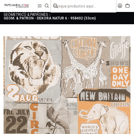
liquidaciones
saldos
Inicio
PAPEL MURAL
OTRAS COLECCIONES
CLASICO
GEOMETRICO & PATRONES
GEOM. & PATRON - DEKORA NATUR 6 - 958402 (53cm)