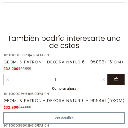
También podría interesarte uno
de estos
101100000958961
|
AS CREATION
-25%
OFF
GEOM. & PATRON - DEKORA NATUR 6 - 958961 (61CM)
$32.900
$44.000
Cantidad
Comprar ahora
101100000959481
|
AS CREATION
-25%
OFF
GEOM. & PATRON - DEKORA NATUR 6 - 959481 (53CM)
Agotado
$32.900
$44.000
Ver detalles
101100000856012
|
AS CREATION