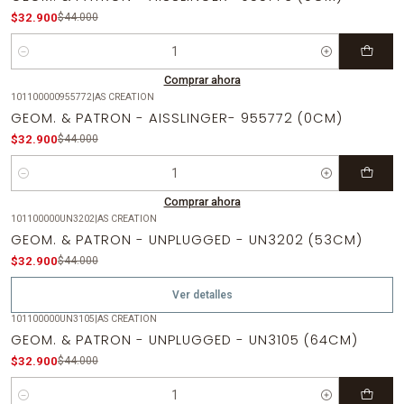
$32.900
$44.000
Cantidad
Comprar ahora
101100000955772
|
AS CREATION
-25%
OFF
GEOM. & PATRON - AISSLINGER- 955772 (0CM)
$32.900
$44.000
Cantidad
Comprar ahora
101100000UN3202
|
AS CREATION
-25%
OFF
GEOM. & PATRON - UNPLUGGED - UN3202 (53CM)
Agotado
$32.900
$44.000
Ver detalles
101100000UN3105
|
AS CREATION
-25%
OFF
GEOM. & PATRON - UNPLUGGED - UN3105 (64CM)
$32.900
$44.000