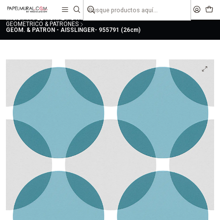
liquidaciones
saldos
Inicio
PAPEL MURAL
OTRAS COLECCIONES
CLASICO
GEOMETRICO & PATRONES
GEOM. & PATRON - AISSLINGER- 955791 (26cm)