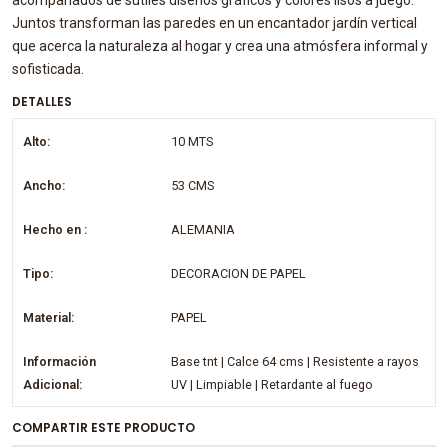
acompañados de sutiles diseños gráficos y colores lisos a juego.
Juntos transforman las paredes en un encantador jardín vertical
que acerca la naturaleza al hogar y crea una atmósfera informal y
sofisticada.
DETALLES
Alto:
10 MTS
Ancho:
53 CMS
Hecho en :
ALEMANIA
Tipo:
DECORACION DE PAPEL
Material:
PAPEL
Información
Base tnt | Calce 64 cms | Resistente a rayos
Adicional:
UV | Limpiable | Retardante al fuego
COMPARTIR ESTE PRODUCTO