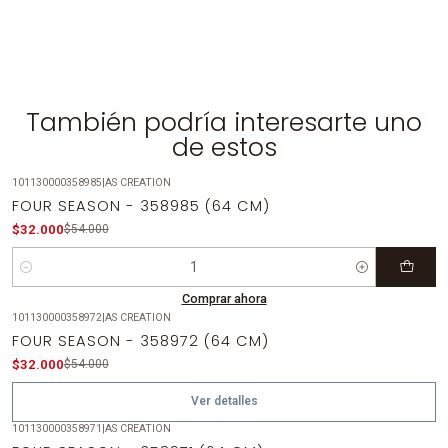
También podría interesarte uno
de estos
101130000358985
|
AS CREATION
-41%
OFF
FOUR SEASON - 358985 (64 CM)
$32.000
$54.000
Cantidad
Comprar ahora
101130000358972
|
AS CREATION
-41%
OFF
FOUR SEASON - 358972 (64 CM)
Agotado
$32.000
$54.000
Ver detalles
101130000358971
|
AS CREATION
-41%
OFF