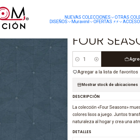
liquidaciones
saldos
UR SEASON - 358956 (13 CM)
NUEVAS COLECCIONES
OTRAS COL
DISEÑOS
Muravinil
OFERTAS ⚡️⚡️
ACCESO
|
FOUR SEASO
Agre
Cantidad
Agregar a la lista de favoritos
Mostrar stock de ubicaciones
DESCRIPCIÓN
La colección «Four Seasons» mues
colores lisos a juego. Juntos tran
naturaleza al hogar y crea una atm
DETALLES