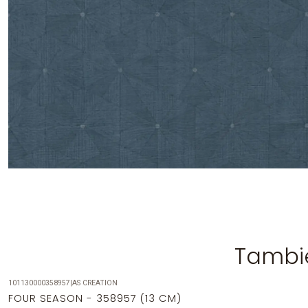
Tambié
101130000358957
|
AS CREATION
-41%
OFF
FOUR SEASON - 358957 (13 CM)