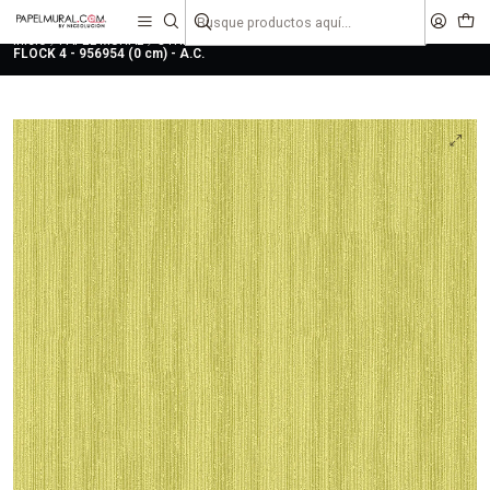
liquidaciones
saldos
Inicio
PAPEL MURAL
OTRAS COLECCIONES
CLASICO
FLOCK 4
FLOCK 4 - 956954 (0 cm) - A.C.