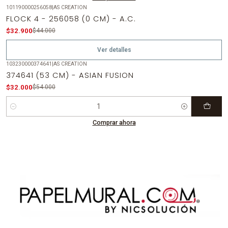
101190000256058
|
AS CREATION
-25%
OFF
FLOCK 4 - 256058 (0 CM) - A.C.
Agotado
$32.900
$44.000
Ver detalles
103230000374641
|
AS CREATION
-41%
OFF
374641 (53 CM) - ASIAN FUSION
$32.000
$54.000
Cantidad
Comprar ahora