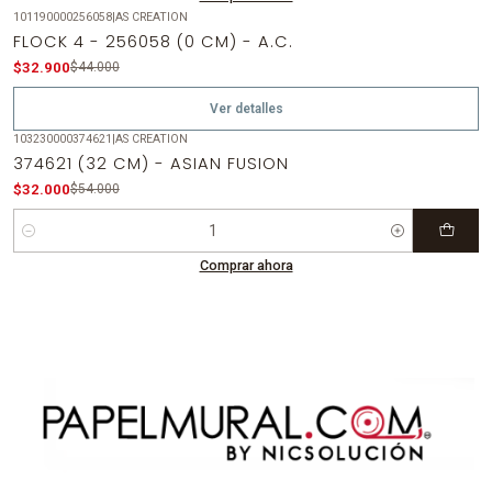
101190000256058
|
AS CREATION
-25%
OFF
FLOCK 4 - 256058 (0 CM) - A.C.
Agotado
$32.900
$44.000
Ver detalles
103230000374621
|
AS CREATION
-41%
OFF
374621 (32 CM) - ASIAN FUSION
$32.000
$54.000
Cantidad
Comprar ahora