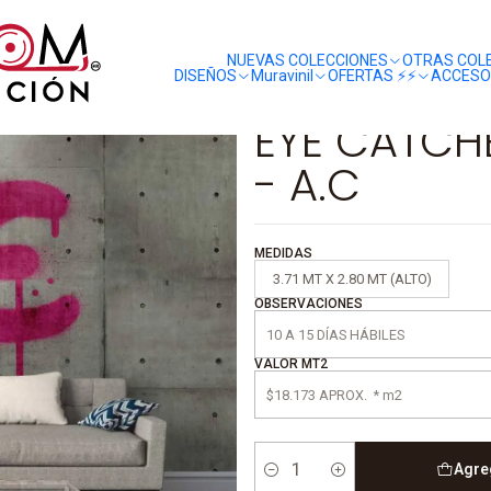
liquidaciones
saldos
 THE WALL - A.C
NUEVAS COLECCIONES
OTRAS COL
DISEÑOS
Muravinil
OFERTAS ⚡️⚡️
ACCESO
|
EYE CATCHE
- A.C
MEDIDAS
3.71 MT X 2.80 MT (ALTO)
OBSERVACIONES
VALOR MT2
Agre
Cantidad