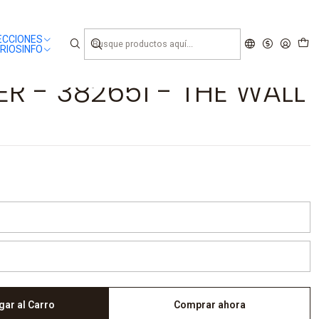
ECCIONES
RIOS
INFO
R - 382651 - THE WALL
gar al Carro
Comprar ahora