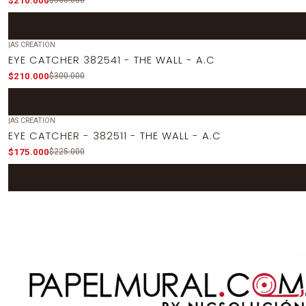
$210.000
$300.000
|
AS CREATION
-30%
OFF
EYE CATCHER 382541 - THE WALL - A.C
$210.000
$300.000
|
AS CREATION
-22%
OFF
EYE CATCHER - 382511 - THE WALL - A.C
$175.000
$225.000