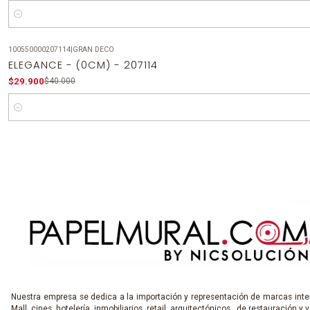
Cantidad
100550000207114
|
GRAN DECO
-25%
OFF
ELEGANCE - (0CM) - 207114
$29.900
$40.000
Cantidad
Nuestra empresa se dedica a la importación y representación de marcas inter
Mall, cines, hotelería, inmobiliarios, retail, arquitectónicos, de restauración y v