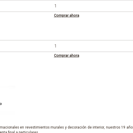
Comprar ahora
Comprar ahora
nacionales en revestimientos murales y decoración de interior, nuestros 19 años
enta final a particulares.