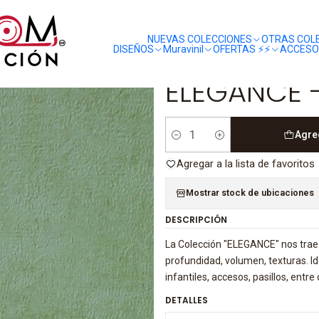
liquidaciones
saldos
CE - (0cm) - 207184
NUEVAS COLECCIONES
OTRAS COL
DISEÑOS
Muravinil
OFERTAS ⚡️⚡️
ACCESO
|
ELEGANCE -
Agre
Cantidad
Agregar a la lista de favoritos
Mostrar stock de ubicaciones
DESCRIPCIÓN
La Colección "ELEGANCE" nos trae 
profundidad, volumen, texturas. 
infantiles, accesos, pasillos, ent
DETALLES