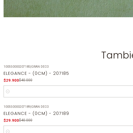
Tambié
100550000207185
|
GRAN DECO
-25%
OFF
ELEGANCE - (0CM) - 207185
$29.900
$40.000
Cantidad
100550000207189
|
GRAN DECO
-25%
OFF
ELEGANCE - (0CM) - 207189
$29.900
$40.000