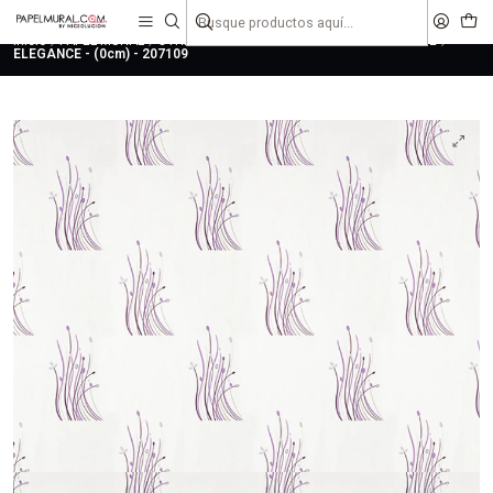
liquidaciones
saldos
Inicio
PAPEL MURAL
OTRAS COLECCIONES
CLASICO
ELEGANCE
ELEGANCE - (0cm) - 207109