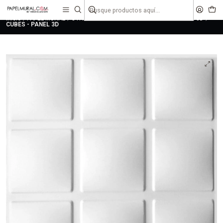
liquidaciones
saldos
Inicio
PAPEL MURAL
OTRAS COLECCIONES
PANEL 3D
DISEÑOS 3D
CUBES - PANEL 3D