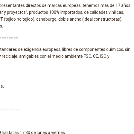
epresentantes directos de marcas europeas, tenemos más de 17 años
r y proyectos”, productos 100% importados, de calidades vinílicas,
 (tejido no tejido), osnaburgo, doble ancho (ideal constructoras),
s.
=========
tándares de exigencia europeos, libres de componentes químicos, sin
y reciclaje, amigables con el medio ambiente FSC, CE, ISO y
pe.
=========
0 hasta las 17:30 de lunes a viernes