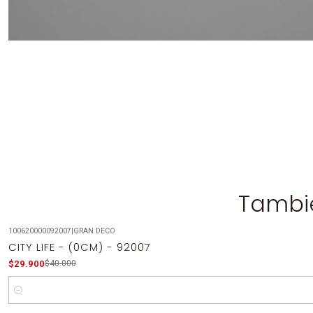
Tambié
100620000092007
|
GRAN DECO
-25%
OFF
CITY LIFE - (0CM) - 92007
$29.900
$40.000
Cantidad