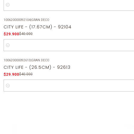
Cantidad
100620000092104
|
GRAN DECO
-25%
OFF
CITY LIFE - (17.67CM) - 92104
$29.900
$40.000
Cantidad
100620000092613
|
GRAN DECO
-25%
OFF
CITY LIFE - (26.5CM) - 92613
$29.900
$40.000
Cantidad