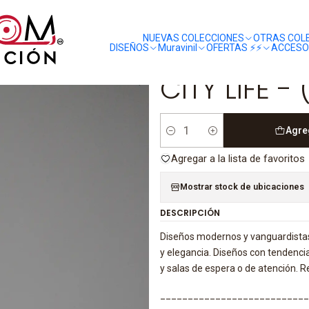
liquidaciones
saldos
E - (0cm) - 92004
NUEVAS COLECCIONES
OTRAS COL
DISEÑOS
Muravinil
OFERTAS ⚡️⚡️
ACCESO
|
CITY LIFE 
Agre
Cantidad
Agregar a la lista de favoritos
Mostrar stock de ubicaciones
DESCRIPCIÓN
Diseños modernos y vanguardistas
y elegancia. Diseños con tendenc
y salas de espera o de atención. 
___________________________