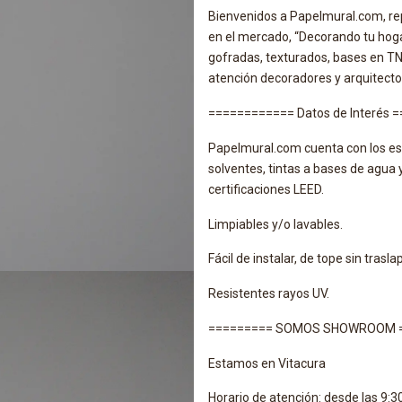
Bienvenidos a Papelmural.com, r
en el mercado, “Decorando tu hoga
gofradas, texturados, bases en TNT
atención decoradores y arquitecto
============ Datos de Interés 
Papelmural.com cuenta con los es
solventes, tintas a bases de agua 
certificaciones LEED.
Limpiables y/o lavables.
Fácil de instalar, de tope sin trasla
Resistentes rayos UV.
========= SOMOS SHOWROOM 
Estamos en Vitacura
Horario de atención: desde las 9:3