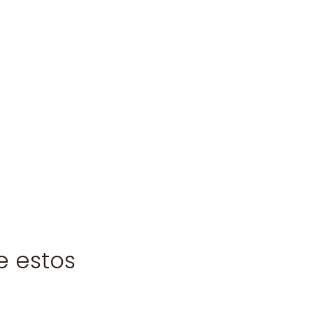
e estos