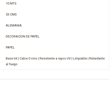
10 MTS
53 CMS
ALEMANIA
DECORACION DE PAPEL
PAPEL
Base tnt | Calce 0 cms | Resistente a rayos UV | Limpiable | Retardante
al fuego