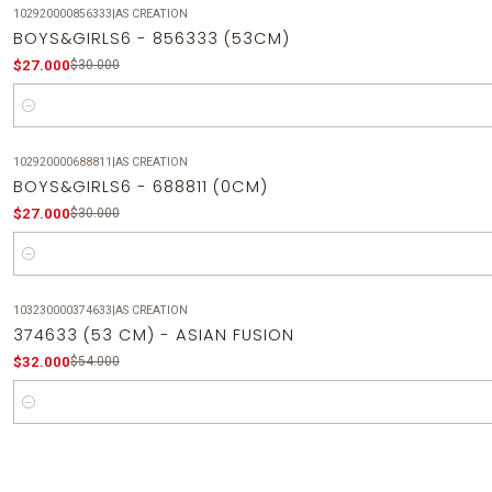
102920000856333
|
AS CREATION
-10%
OFF
BOYS&GIRLS6 - 856333 (53CM)
$27.000
$30.000
Cantidad
102920000688811
|
AS CREATION
-10%
OFF
BOYS&GIRLS6 - 688811 (0CM)
$27.000
$30.000
Cantidad
103230000374633
|
AS CREATION
-41%
OFF
374633 (53 CM) - ASIAN FUSION
$32.000
$54.000
Cantidad