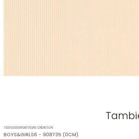
Tambié
102920000908735
|
AS CREATION
-10%
OFF
BOYS&GIRLS6 - 908735 (0CM)