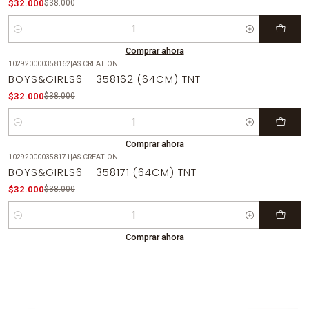
$32.000
$38.000
Cantidad
Comprar ahora
102920000358162
|
AS CREATION
-16%
OFF
BOYS&GIRLS6 - 358162 (64CM) TNT
$32.000
$38.000
Cantidad
Comprar ahora
102920000358171
|
AS CREATION
-16%
OFF
BOYS&GIRLS6 - 358171 (64CM) TNT
$32.000
$38.000
Cantidad
Comprar ahora