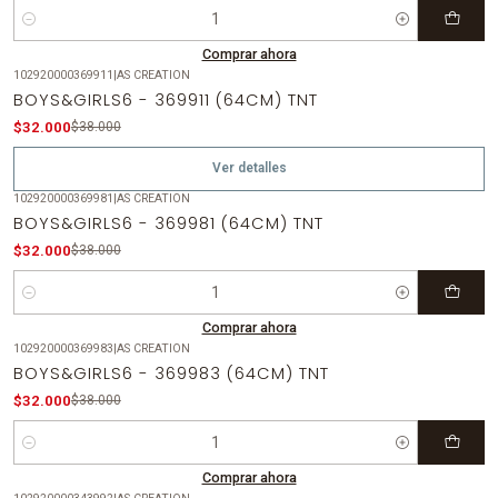
Cantidad
Comprar ahora
102920000369911
|
AS CREATION
-16%
OFF
BOYS&GIRLS6 - 369911 (64CM) TNT
Agotado
$32.000
$38.000
Ver detalles
102920000369981
|
AS CREATION
-16%
OFF
BOYS&GIRLS6 - 369981 (64CM) TNT
$32.000
$38.000
Cantidad
Comprar ahora
102920000369983
|
AS CREATION
-16%
OFF
BOYS&GIRLS6 - 369983 (64CM) TNT
$32.000
$38.000
Cantidad
Comprar ahora