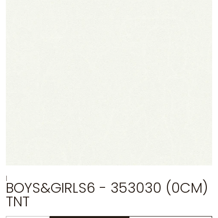
|
BOYS&GIRLS6 - 353030 (0CM)
TNT