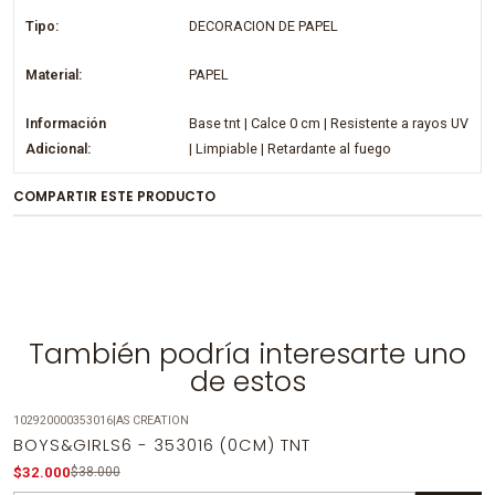
Tipo:
DECORACION DE PAPEL
Material:
PAPEL
Información
Base tnt | Calce 0 cm | Resistente a rayos UV
Adicional:
| Limpiable | Retardante al fuego
COMPARTIR ESTE PRODUCTO
También podría interesarte uno
de estos
102920000353016
|
AS CREATION
-16%
OFF
BOYS&GIRLS6 - 353016 (0CM) TNT
$32.000
$38.000