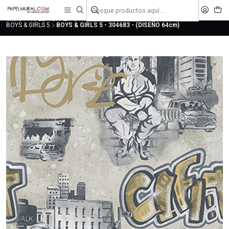
liquidaciones
saldos
Inicio
PAPEL MURAL
OTRAS COLECCIONES
INFANTILES
BOYS & GIRLS 5
BOYS & GIRLS 5 - 304683 - (DISEÑO 64cm)