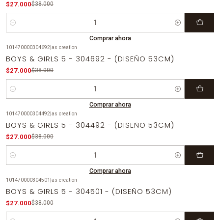
$27.000
$38.000
Cantidad
Comprar ahora
101470000304692
|
as creation
-29%
OFF
BOYS & GIRLS 5 - 304692 - (DISEÑO 53CM)
$27.000
$38.000
Cantidad
Comprar ahora
101470000304492
|
as creation
-29%
OFF
BOYS & GIRLS 5 - 304492 - (DISEÑO 53CM)
$27.000
$38.000
Cantidad
Comprar ahora
101470000304501
|
as creation
-29%
OFF
BOYS & GIRLS 5 - 304501 - (DISEÑO 53CM)
$27.000
$38.000