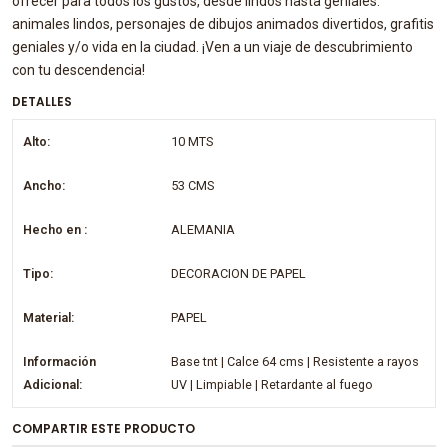
ofrecer para todos los gustos, desde lindos hasta geniales:
animales lindos, personajes de dibujos animados divertidos, grafitis
geniales y/o vida en la ciudad. ¡Ven a un viaje de descubrimiento
con tu descendencia!
DETALLES
Alto:
10 MTS
Ancho:
53 CMS
Hecho en :
ALEMANIA
Tipo:
DECORACION DE PAPEL
Material:
PAPEL
Información
Base tnt | Calce 64 cms | Resistente a rayos
Adicional:
UV | Limpiable | Retardante al fuego
COMPARTIR ESTE PRODUCTO