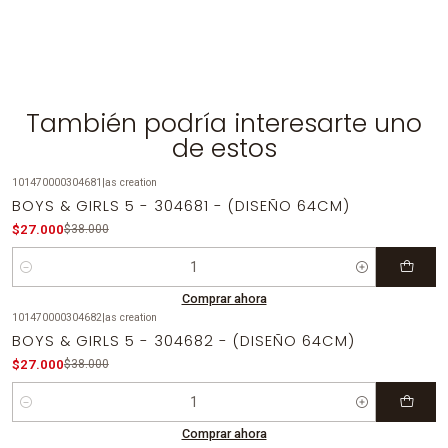
También podría interesarte uno
de estos
101470000304681
|
as creation
-29%
OFF
BOYS & GIRLS 5 - 304681 - (DISEÑO 64CM)
$27.000
$38.000
Cantidad
Comprar ahora
101470000304682
|
as creation
-29%
OFF
BOYS & GIRLS 5 - 304682 - (DISEÑO 64CM)
$27.000
$38.000
Cantidad
Comprar ahora