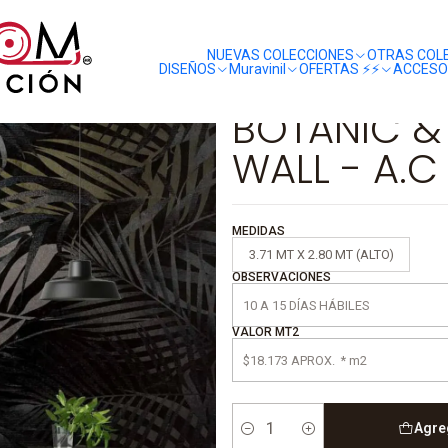
liquidaciones
saldos
381 - THE WALL - A.C
NUEVAS COLECCIONES
OTRAS COL
DISEÑOS
Muravinil
OFERTAS ⚡️⚡️
ACCESO
|
BOTANIC & 
WALL - A.C
MEDIDAS
3.71 MT X 2.80 MT (ALTO)
OBSERVACIONES
VALOR MT2
Agre
Cantidad